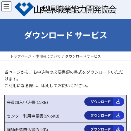
コ
ナ
ン
ビ
テ
ゲ
ン
ー
ツ
シ
へ
ョ
ダウンロード サービス
ス
ン
キ
に
ッ
移
プ
動
トップページ
本協会について
ダウンロード サービス
当ページから、お申込時の必要書類の書式をダウンロードいただ
けます。
ご利用になる際は、印刷してお使いください。
会員加入申込書(11KB)
センター利用申請書(69.6KB)
講師派遣申込書(31KB)