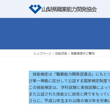
コ
ナ
ン
ビ
テ
ゲ
ン
ー
ツ
シ
へ
ョ
ス
ン
キ
に
ッ
移
トップページ
技能評価
技能検定のご案内
プ
動
技能検定は「職業能力開発促進法」にもとづ
び単一等級に区分して公証する国家検定制度
この技能検定は、 学科試験と実技試験によっ
また公証された技能士に自信と誇りをもってい
さらに、平成12年生まれ以降の青少年を対象