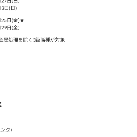
月27日(日)
月3日(日)
月25日(金)★
月29日(金)
金属処理を除く3級職種が対象
解
ンク)