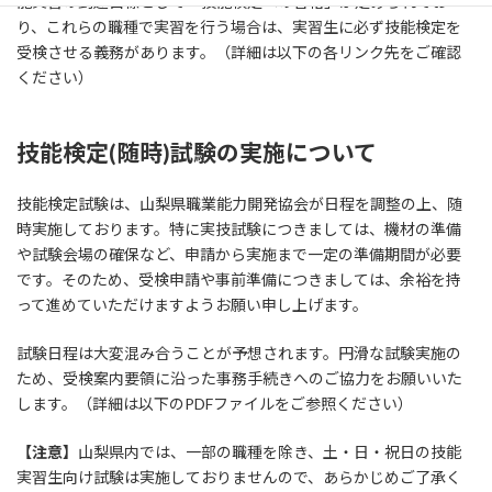
能実習の到達目標として「技能検定への合格」が定められてお
り、これらの職種で実習を行う場合は、実習生に必ず技能検定を
受検させる義務があります。（詳細は以下の各リンク先をご確認
ください）
技能検定(随時)試験の実施について
技能検定試験は、山梨県職業能力開発協会が日程を調整の上、随
時実施しております。特に実技試験につきましては、機材の準備
や試験会場の確保など、申請から実施まで一定の準備期間が必要
です。そのため、受検申請や事前準備につきましては、余裕を持
って進めていただけますようお願い申し上げます。
試験日程は大変混み合うことが予想されます。円滑な試験実施の
ため、受検案内要領に沿った事務手続きへのご協力をお願いいた
します。（詳細は以下のPDFファイルをご参照ください）
【注意】
山梨県内では、一部の職種を除き、土・日・祝日の技能
実習生向け試験は実施しておりませんので、あらかじめご了承く