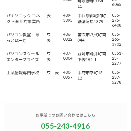
町最勝寺1054-
6065
11
409-
055-
パナソニック コネ
表
中巨摩郡昭和町
3895
275-
クト㈱ 甲府事業所
紙漉阿原1375
6408
406-
055-
パソコン教室 あ
ワ
笛吹市八代町南
0822
265-
844
っとほーむ
表
3902
407-
0551-
パソコンスクール
ワ
韮崎市藤井町南
0004
23-
エンタープライズ
表
下條154-1
2277
400-
055-
山梨情報専門学校
ワ 表
甲府市幸町18-
0857
237-
12
5278
お電話でのお問い合わせはこちら
055-243-4916