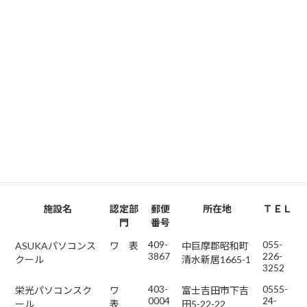
認定施設申請書に必要事項を記入の上、当協会へ提出してくださ
い。（申請書は、当協会で交付します）
※ 認定施設に関するお問い合わせは、
山梨県職業能力開発協会技能振興課（TEL:055-243-4916）までお
願いします。
県内の認定施設
※認定部門のワ＝ワープロ、表＝表計算、デ＝データベース、オ＝
オフィスドキュメント、P＝PCドライビング、情=情報セキュリテ
ィ
施設名
認定部
郵便
所在地
ＴＥＬ
門
番号
409-
055-
ASUKAパソコンス
ワ 表
中巨摩郡昭和町
3867
226-
クール
清水新居1665-1
3252
403-
0555-
栄光パソコンスク
ワ
富士吉田市下吉
0004
24-
ール
表
田5-22-22