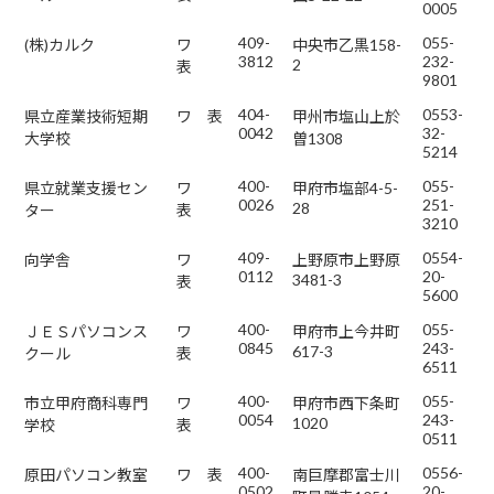
0005
409-
055-
(株)カルク
ワ
中央市乙黒158-
3812
232-
2
表
9801
404-
0553-
県立産業技術短期
ワ 表
甲州市塩山上於
0042
32-
大学校
曽1308
5214
400-
055-
県立就業支援セン
ワ
甲府市塩部4-5-
0026
251-
28
ター
表
3210
409-
0554-
向学舎
ワ
上野原市上野原
0112
20-
3481-3
表
5600
400-
055-
ＪＥＳパソコンス
ワ
甲府市上今井町
0845
243-
617-3
クール
表
6511
400-
055-
市立甲府商科専門
ワ
甲府市西下条町
0054
243-
1020
学校
表
0511
400-
0556-
原田パソコン教室
ワ 表
南巨摩郡富士川
0502
20-