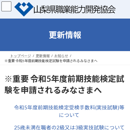
コ
ナ
ン
ビ
テ
ゲ
ン
ー
ツ
シ
へ
ョ
更新情報
ス
ン
キ
に
ッ
移
プ
動
トップページ
更新情報
お知らせ
※重要 令和5年度前期技能検定試験を申請されるみなさまへ
※重要 令和5年度前期技能検定試
験を申請されるみなさまへ
令和5年度前期技能検定受検手数料(実技試験)等
について
25歳未満在職者の2級又は3級実技試験について